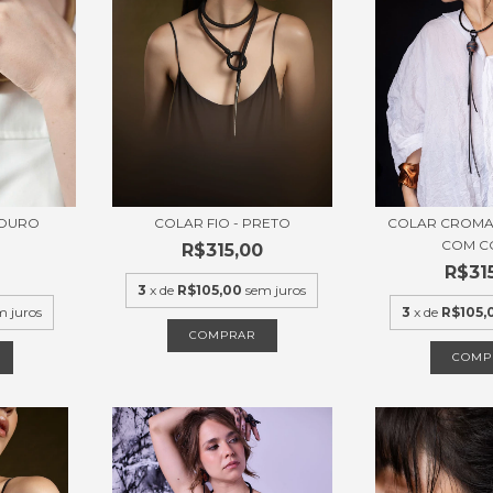
COURO
COLAR FIO - PRETO
COLAR CROMA
COM C
R$315,00
R$31
3
x de
R$105,00
sem juros
m juros
3
x de
R$105,
COMPRAR
COMP