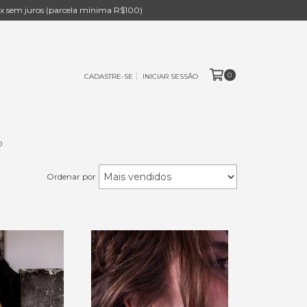
 sem juros (parcela mínima R$100)
0
CADASTRE-SE
INICIAR SESSÃO
O
Ordenar por