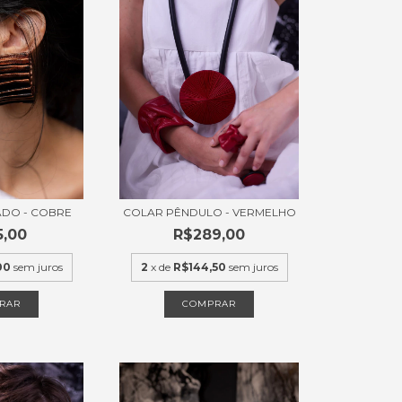
ADO - COBRE
COLAR PÊNDULO - VERMELHO
5,00
R$289,00
00
sem juros
2
x de
R$144,50
sem juros
RAR
COMPRAR