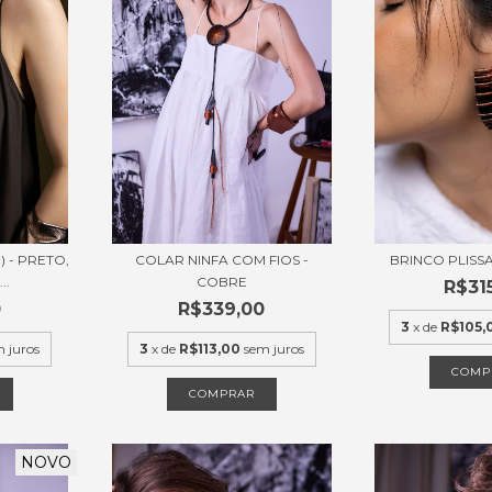
 - PRETO,
COLAR NINFA COM FIOS -
BRINCO PLISS
..
COBRE
R$31
0
R$339,00
3
x de
R$105,
 juros
3
x de
R$113,00
sem juros
COMP
COMPRAR
NOVO