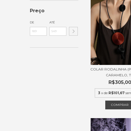
Preço
DE
ATÉ
COLAR RODALINHA (P)
CARAMELO, T.
R$305,0
3
x de
R$101,67
sem
COMPRAR