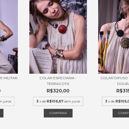
E MILITAR
COLAR ESPECIARIA -
COLAR DIFUSO
TERRACOTA
DOUR
0
R$320,00
R$31
m juros
3
x de
R$106,67
sem juros
3
x de
R$105,
COMPRAR
COMP