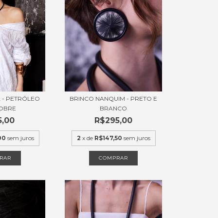
 - PETRÓLEO
BRINCO NANQUIM - PRETO E
OBRE
BRANCO
5,00
R$295,00
00
sem juros
2
x de
R$147,50
sem juros
RAR
COMPRAR