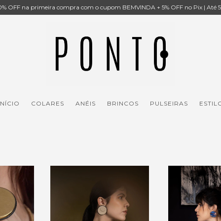
% OFF na primeira compra com o cupom BEMVINDA + 5% OFF no Pix | Até 5x
INÍCIO
COLARES
ANÉIS
BRINCOS
PULSEIRAS
ESTIL