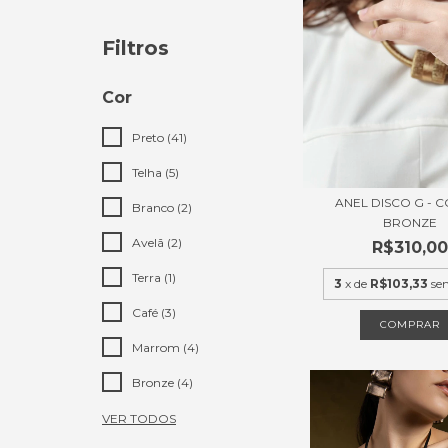
Filtros
Cor
Preto (41)
Telha (5)
ANEL DISCO G - 
Branco (2)
BRONZE
Avelã (2)
R$310,00
Terra (1)
3
x de
R$103,33
se
Café (3)
COMPRAR
Marrom (4)
Bronze (4)
VER TODOS