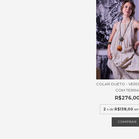
COLAR DUETO - VERD
COM TERRA
R$276,0
2
x de
R$138,00
se
COMPRAR