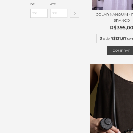
DE
ATÉ
COLAR NANQUIM - 
BRANCO
R$395,0
3
x de
R$131,67
sem
COMPRAR