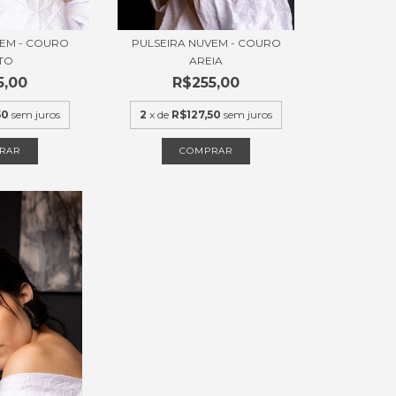
VEM - COURO
PULSEIRA NUVEM - COURO
TO
AREIA
5,00
R$255,00
50
sem juros
2
x de
R$127,50
sem juros
RAR
COMPRAR