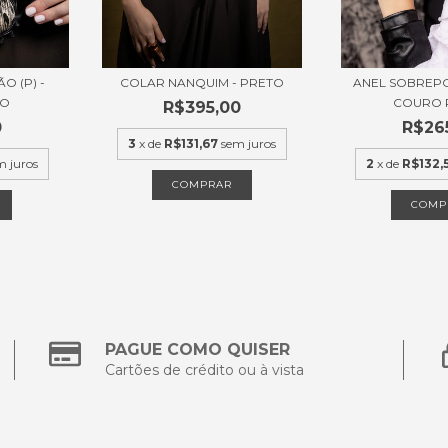
O (P) -
COLAR NANQUIM - PRETO
ANEL SOBREPO
TO
COURO 
R$395,00
0
R$26
3
x de
R$131,67
sem juros
m juros
2
x de
R$132,
COMPRAR
COMP
PAGUE COMO QUISER
Cartões de crédito ou à vista