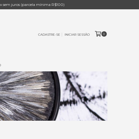
 sem juros (parcela mínima R$100)
0
CADASTRE-SE
INICIAR SESSÃO
O