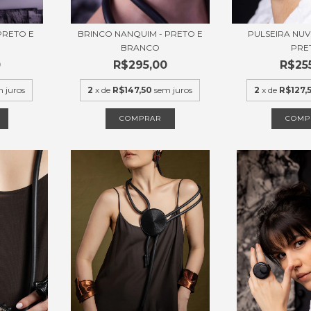
PRETO E
BRINCO NANQUIM - PRETO E
PULSEIRA NU
BRANCO
PRE
0
R$295,00
R$25
 juros
2
x de
R$147,50
sem juros
2
x de
R$127,
COMPRAR
COMP