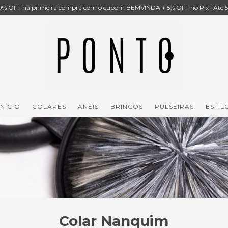
% OFF na primeira compra com o cupom BEMVINDA + 5% OFF no Pix | Até 5x
INÍCIO
COLARES
ANÉIS
BRINCOS
PULSEIRAS
ESTIL
Colar Nanquim