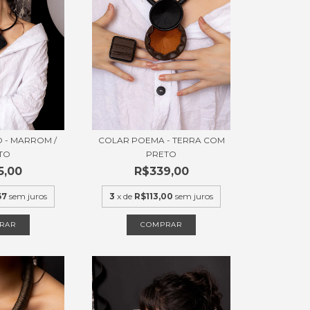
 - MARROM /
COLAR POEMA - TERRA COM
TO
PRETO
5,00
R$339,00
67
sem juros
3
x de
R$113,00
sem juros
RAR
COMPRAR