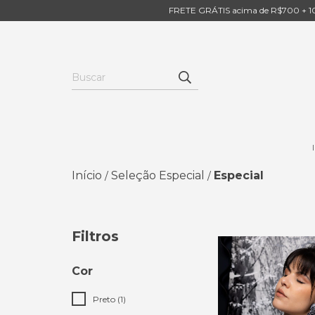
FRETE GRÁTIS acima de R$700 + 10
Início
Seleção Especial
Especial
/
/
Filtros
Cor
Preto (1)