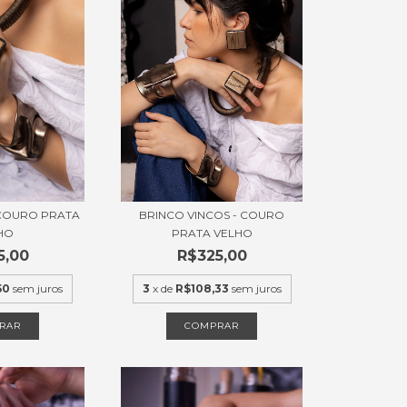
 COURO PRATA
BRINCO VINCOS - COURO
HO
PRATA VELHO
5,00
R$325,00
50
sem juros
3
x de
R$108,33
sem juros
RAR
COMPRAR