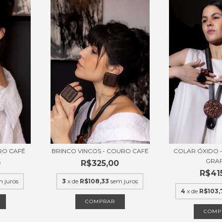
RO CAFÉ
BRINCO VINCOS - COURO CAFÉ
COLAR ÓXIDO 
GRAF
0
R$325,00
R$41
m juros
3
x de
R$108,33
sem juros
4
x de
R$103,
COMPRAR
COMP