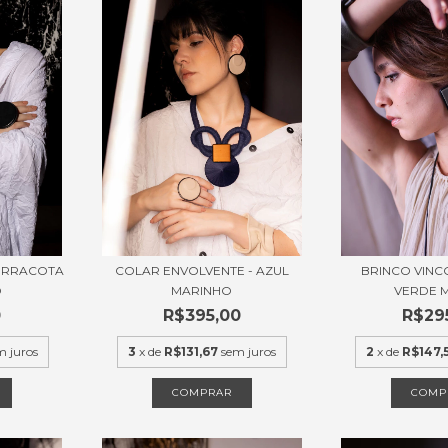
TERRACOTA
COLAR ENVOLVENTE - AZUL
BRINCO VINC
O
MARINHO
VERDE M
0
R$395,00
R$29
m juros
3
x de
R$131,67
sem juros
2
x de
R$147,
COMPRAR