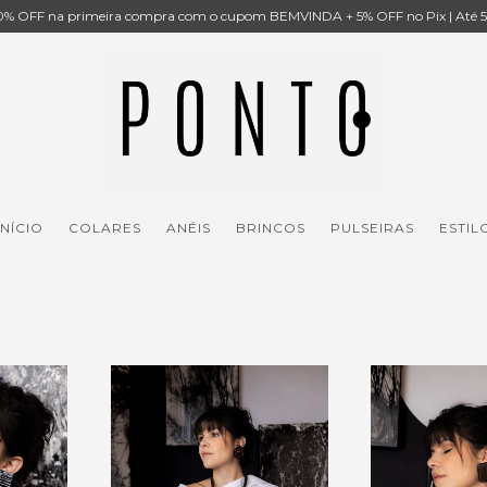
% OFF na primeira compra com o cupom BEMVINDA + 5% OFF no Pix | Até 5x
INÍCIO
COLARES
ANÉIS
BRINCOS
PULSEIRAS
ESTIL