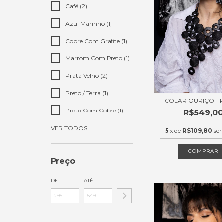
Café (2)
Azul Marinho (1)
Cobre Com Grafite (1)
Marrom Com Preto (1)
Prata Velho (2)
Preto / Terra (1)
COLAR OURIÇO -
Preto Com Cobre (1)
R$549,0
VER TODOS
5
x de
R$109,80
se
COMPRAR
Preço
DE
ATÉ