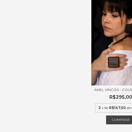
ANEL VINCOS - COU
R$295,0
2
x de
R$147,50
se
COMPRAR