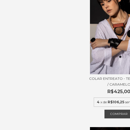
COLAR ENTREATO - 
/ CARAMEL
R$425,0
4
x de
R$106,25
se
COMPRAR