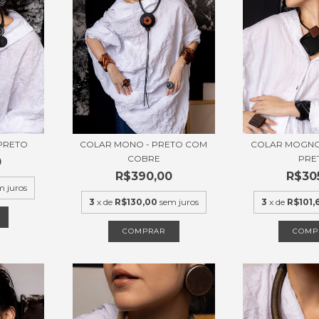
 PRETO
COLAR MONO - PRETO COM
COLAR MOGNO
COBRE
PRE
0
R$390,00
R$30
m juros
3
x de
R$130,00
sem juros
3
x de
R$101,
COMPRAR
COMP