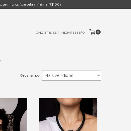
 sem juros (parcela mínima R$100)
0
CADASTRE-SE
INICIAR SESSÃO
O
Ordenar por