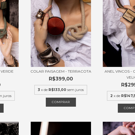
 VERDE
COLAR PAISAGEM - TERRACOTA
ANEL VINCOS -
VEL
R$399,00
0
R$29
3
x de
R$133,00
sem juros
m juros
2
x de
R$147,
COMPRAR
COMP