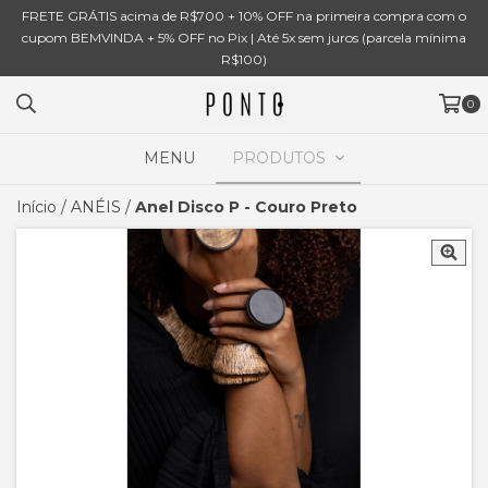
FRETE GRÁTIS acima de R$700 + 10% OFF na primeira compra com o
cupom BEMVINDA + 5% OFF no Pix | Até 5x sem juros (parcela mínima
R$100)
0
MENU
PRODUTOS
Início
/
ANÉIS
/
Anel Disco P - Couro Preto