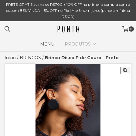
FRETE GRÁTIS acima de R$700 + 10% OFF na primeira compra com o
cupom BEMVINDA + 5% OFF no Pix | Até 5x sem juros (parcela mínima
R$100)
0
MENU
PRODUTOS
Início
/
BRINCOS
/
Brinco Disco P de Couro - Preto