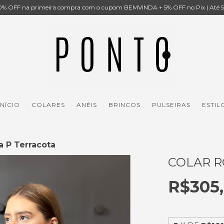
% OFF na primeira compra com o cupom BEMVINDA + 5% OFF no Pix | Até 5x
INÍCIO
COLARES
ANÉIS
BRINCOS
PULSEIRAS
ESTIL
a P Terracota
COLAR R
R$305