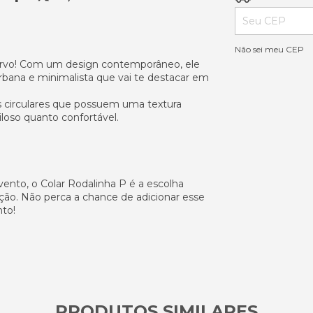
Não sei meu CEP
cervo! Com um design contemporâneo, ele
urbana e minimalista que vai te destacar em
s circulares que possuem uma textura
tiloso quanto confortável.
vento, o Colar Rodalinha P é a escolha
ação. Não perca a chance de adicionar esse
nto!
PRODUTOS SIMILARES