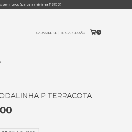
 sem juros (parcela mínima R$100)
0
CADASTRE-SE
INICIAR SESSÃO
O
ODALINHA P TERRACOTA
,00