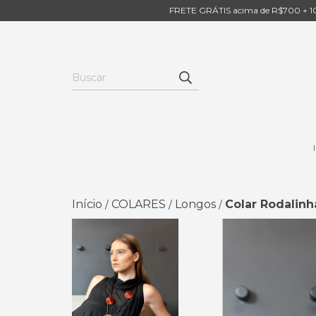
FRETE GRÁTIS acima de R$700 + 10
Início
COLARES
Longos
Colar Rodalinh
/
/
/