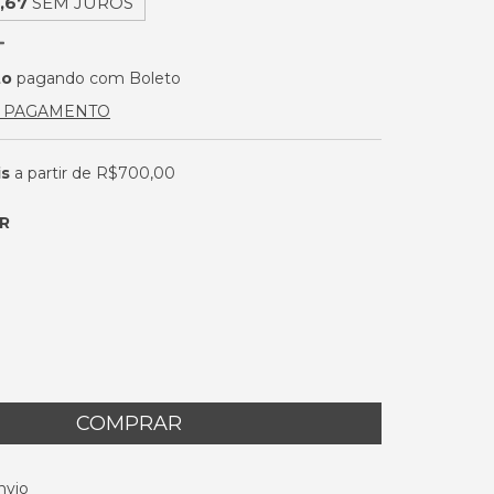
,67
SEM JUROS
to
pagando com Boleto
E PAGAMENTO
is
a partir de
R$700,00
R
 CEP:
ALTERAR CEP
nvio