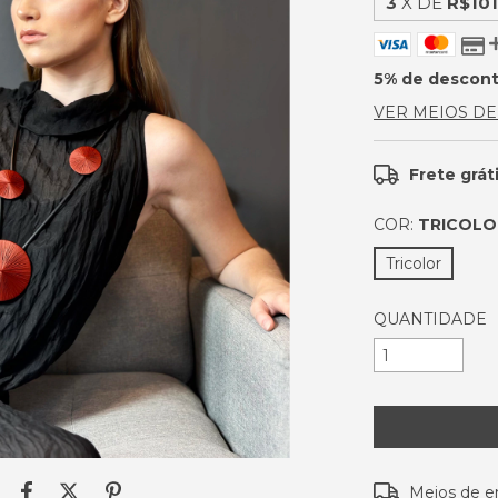
3
X DE
R$101
5% de descon
VER MEIOS D
Frete grát
COR:
TRICOLO
Tricolor
QUANTIDADE
Entregas para o
Meios de e