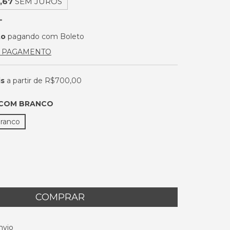
,67
SEM JUROS
to
pagando com Boleto
E PAGAMENTO
is
a partir de
R$700,00
 COM BRANCO
ranco
 CEP:
ALTERAR CEP
nvio