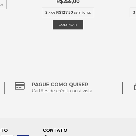
R$255,00
os
2
x de
R$127,50
sem juros
3
COMPRAR
PAGUE COMO QUISER
Cartões de crédito ou à vista
NTO
CONTATO