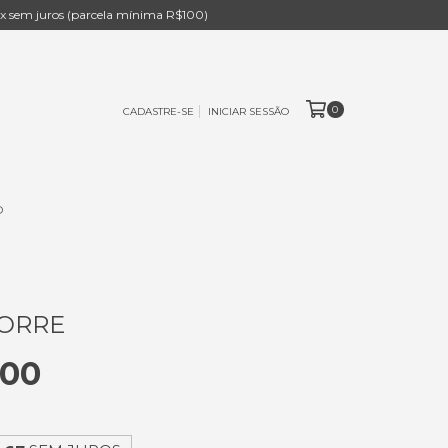
 sem juros (parcela mínima R$100)
0
CADASTRE-SE
INICIAR SESSÃO
O
TORRE
,00