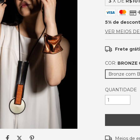
3
X DE
R$101
5% de descon
VER MEIOS D
Frete grát
COR:
BRONZE
Bronze com B
QUANTIDADE
Entregas para o
Meios de e