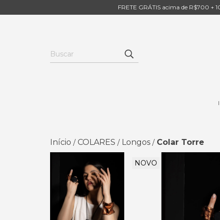
FRETE GRÁTIS acima de R$700 + 10
Início
COLARES
Longos
Colar Torre
/
/
/
NOVO